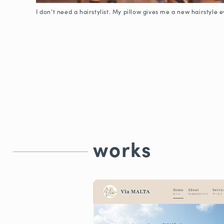
I don’t need a hairstylist. My pillow gives me a new hairstyle 
works